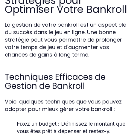
Stratégies pour
Optimiser Votre Bankroll
La gestion de votre bankroll est un aspect clé
du succès dans le jeu en ligne. Une bonne
stratégie peut vous permettre de prolonger
votre temps de jeu et d'augmenter vos
chances de gains à long terme.
Techniques Efficaces de
Gestion de Bankroll
Voici quelques techniques que vous pouvez
adopter pour mieux gérer votre bankroll :
Fixez un budget :
Définissez le montant que
vous êtes prêt à dépenser et restez-y.