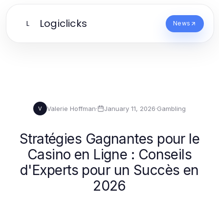
Logiclicks
L
News
Valerie Hoffman
·
January 11, 2026
·
Gambling
V
Stratégies Gagnantes pour le
Casino en Ligne : Conseils
d'Experts pour un Succès en
2026