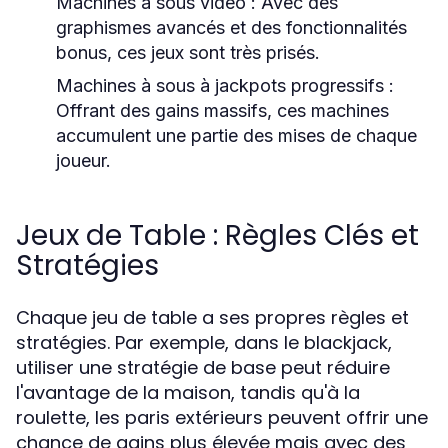
Machines à sous vidéo :
Avec des
graphismes avancés et des fonctionnalités
bonus, ces jeux sont très prisés.
Machines à sous à jackpots progressifs :
Offrant des gains massifs, ces machines
accumulent une partie des mises de chaque
joueur.
Jeux de Table : Règles Clés et
Stratégies
Chaque jeu de table a ses propres règles et
stratégies. Par exemple, dans le blackjack,
utiliser une stratégie de base peut réduire
l'avantage de la maison, tandis qu'à la
roulette, les paris extérieurs peuvent offrir une
chance de gains plus élevée mais avec des