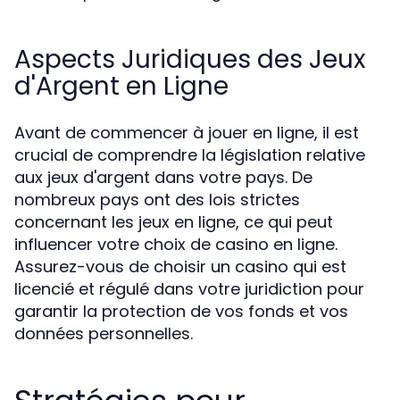
Aspects Juridiques des Jeux
d'Argent en Ligne
Avant de commencer à jouer en ligne, il est
crucial de comprendre la législation relative
aux jeux d'argent dans votre pays. De
nombreux pays ont des lois strictes
concernant les jeux en ligne, ce qui peut
influencer votre choix de casino en ligne.
Assurez-vous de choisir un casino qui est
licencié et régulé dans votre juridiction pour
garantir la protection de vos fonds et vos
données personnelles.