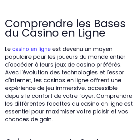
Comprendre les Bases
du Casino en Ligne
Le
est devenu un moyen
casino en ligne
populaire pour les joueurs du monde entier
d'accéder à leurs jeux de casino préférés.
Avec l'évolution des technologies et l'essor
d'Internet, les casinos en ligne offrent une
expérience de jeu immersive, accessible
depuis le confort de votre foyer. Comprendre
les différentes facettes du casino en ligne est
essentiel pour maximiser votre plaisir et vos
chances de gain.