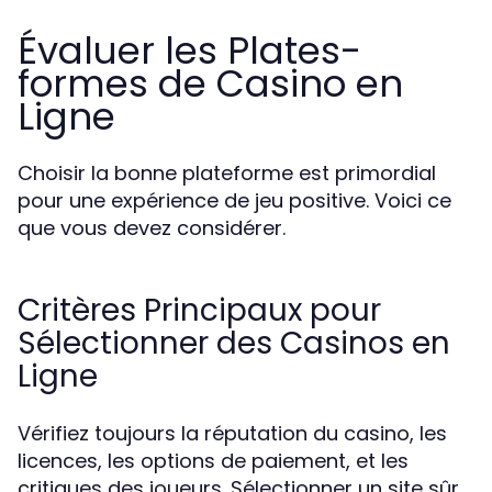
Évaluer les Plates-
formes de Casino en
Ligne
Choisir la bonne plateforme est primordial
pour une expérience de jeu positive. Voici ce
que vous devez considérer.
Critères Principaux pour
Sélectionner des Casinos en
Ligne
Vérifiez toujours la réputation du casino, les
licences, les options de paiement, et les
critiques des joueurs. Sélectionner un site sûr