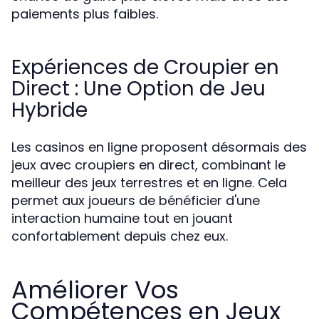
paiements plus faibles.
Expériences de Croupier en
Direct : Une Option de Jeu
Hybride
Les casinos en ligne proposent désormais des
jeux avec croupiers en direct, combinant le
meilleur des jeux terrestres et en ligne. Cela
permet aux joueurs de bénéficier d'une
interaction humaine tout en jouant
confortablement depuis chez eux.
Améliorer Vos
Compétences en Jeux