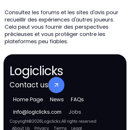
Consultez les forums et les sites d'avis pour
recueillir des expériences d'autres joueurs.
Cela peut vous fournir des perspectives
précieuses et vous protéger contre les
plateformes peu fiables.
Logiclicks
Contact us
Home Page
News
FAQs
Jobs
info
@
logiclicks.com
Copyright
©
2026
Logiclicks
.
All rights reserved
About Us
Privacy
Terms
Legal