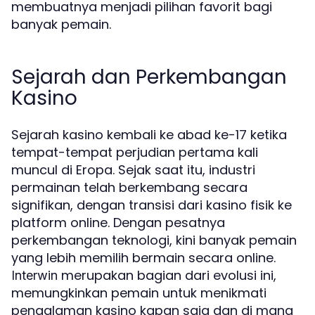
membuatnya menjadi pilihan favorit bagi
banyak pemain.
Sejarah dan Perkembangan
Kasino
Sejarah kasino kembali ke abad ke-17 ketika
tempat-tempat perjudian pertama kali
muncul di Eropa. Sejak saat itu, industri
permainan telah berkembang secara
signifikan, dengan transisi dari kasino fisik ke
platform online. Dengan pesatnya
perkembangan teknologi, kini banyak pemain
yang lebih memilih bermain secara online.
merupakan bagian dari evolusi ini,
Interwin
memungkinkan pemain untuk menikmati
pengalaman kasino kapan saja dan di mana