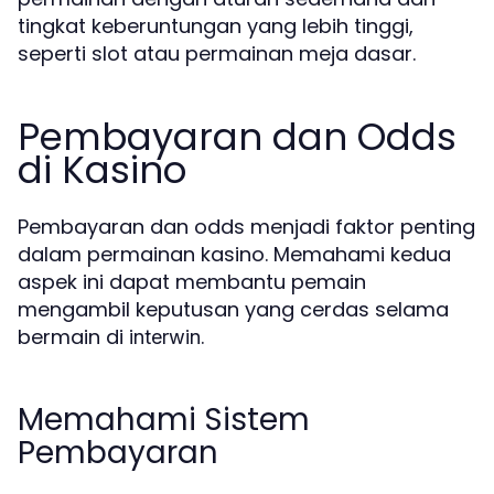
tingkat keberuntungan yang lebih tinggi,
seperti slot atau permainan meja dasar.
Pembayaran dan Odds
di Kasino
Pembayaran dan odds menjadi faktor penting
dalam permainan kasino. Memahami kedua
aspek ini dapat membantu pemain
mengambil keputusan yang cerdas selama
bermain di
.
interwin
Memahami Sistem
Pembayaran