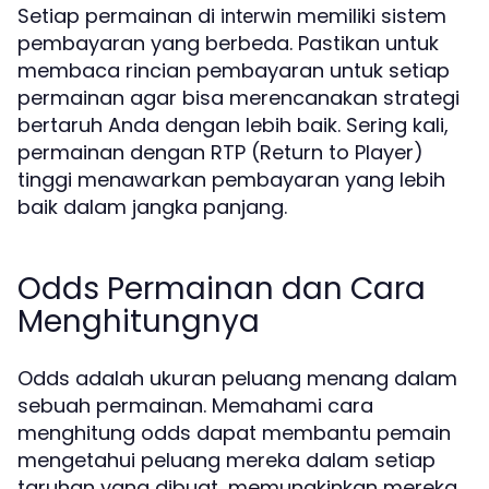
Setiap permainan di
memiliki sistem
interwin
pembayaran yang berbeda. Pastikan untuk
membaca rincian pembayaran untuk setiap
permainan agar bisa merencanakan strategi
bertaruh Anda dengan lebih baik. Sering kali,
permainan dengan RTP (Return to Player)
tinggi menawarkan pembayaran yang lebih
baik dalam jangka panjang.
Odds Permainan dan Cara
Menghitungnya
Odds adalah ukuran peluang menang dalam
sebuah permainan. Memahami cara
menghitung odds dapat membantu pemain
mengetahui peluang mereka dalam setiap
taruhan yang dibuat, memungkinkan mereka