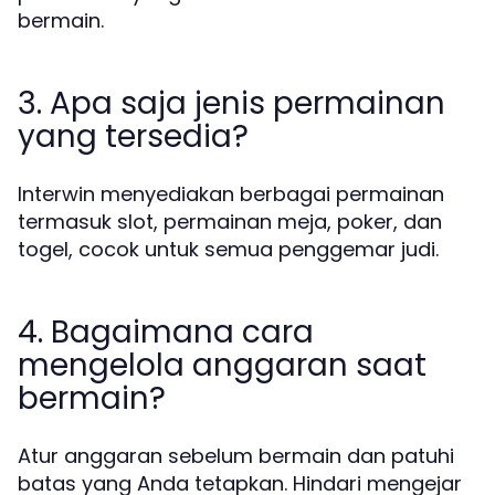
bermain.
3. Apa saja jenis permainan
yang tersedia?
Interwin menyediakan berbagai permainan
termasuk slot, permainan meja, poker, dan
togel, cocok untuk semua penggemar judi.
4. Bagaimana cara
mengelola anggaran saat
bermain?
Atur anggaran sebelum bermain dan patuhi
batas yang Anda tetapkan. Hindari mengejar