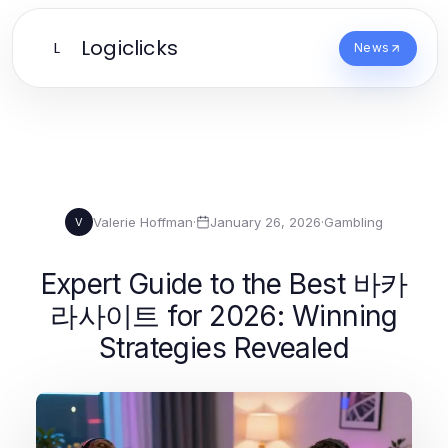
Logiclicks
L
News
Valerie Hoffman
·
January 26, 2026
·
Gambling
V
Expert Guide to the Best 바카
라사이트 for 2026: Winning
Strategies Revealed