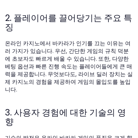
2. 플레이어를 끌어당기는 주요 특
징
온라인 카지노에서 바카라가 인기를 끄는 이유는 여
러 가지가 있습니다. 우선, 간단한 게임의 규칙 덕분
에 초보자도 빠르게 배울 수 있습니다. 또한, 다양한
베팅 옵션과 빠른 진행 속도는 플레이어들에게 큰 매
력을 제공합니다. 무엇보다도, 라이브 딜러 장치는 실
제 카지노의 경험을 제공하여 게임의 몰입도를 높입
니다.
3. 사용자 경험에 대한 기술의 영
향
기술의 발전은 온라인 바카라 게임의 품질을 크게 향