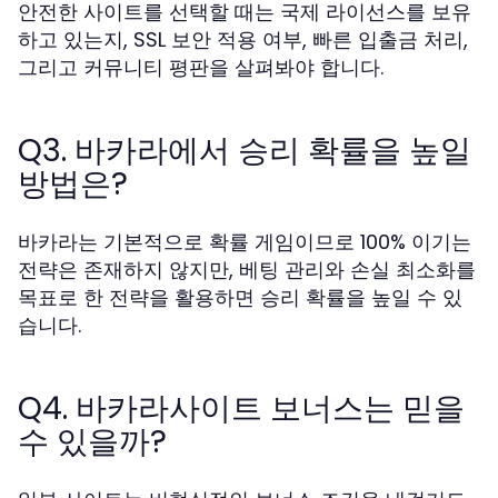
안전한 사이트를 선택할 때는 국제 라이선스를 보유
하고 있는지, SSL 보안 적용 여부, 빠른 입출금 처리,
그리고 커뮤니티 평판을 살펴봐야 합니다.
Q3. 바카라에서 승리 확률을 높일
방법은?
바카라는 기본적으로 확률 게임이므로 100% 이기는
전략은 존재하지 않지만, 베팅 관리와 손실 최소화를
목표로 한 전략을 활용하면 승리 확률을 높일 수 있
습니다.
Q4. 바카라사이트 보너스는 믿을
수 있을까?