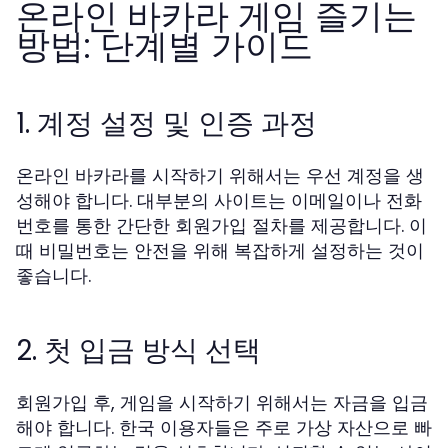
온라인 바카라 게임 즐기는
방법: 단계별 가이드
1. 계정 설정 및 인증 과정
온라인 바카라를 시작하기 위해서는 우선 계정을 생
성해야 합니다. 대부분의 사이트는 이메일이나 전화
번호를 통한 간단한 회원가입 절차를 제공합니다. 이
때 비밀번호는 안전을 위해 복잡하게 설정하는 것이
좋습니다.
2. 첫 입금 방식 선택
회원가입 후, 게임을 시작하기 위해서는 자금을 입금
해야 합니다. 한국 이용자들은 주로 가상 자산으로 빠