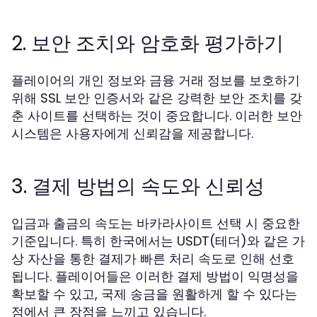
2. 보안 조치와 암호화 평가하기
플레이어의 개인 정보와 금융 거래 정보를 보호하기
위해 SSL 보안 인증서와 같은 강력한 보안 조치를 갖
춘 사이트를 선택하는 것이 중요합니다. 이러한 보안
시스템은 사용자에게 신뢰감을 제공합니다.
3. 결제 방법의 속도와 신뢰성
입금과 출금의 속도는 바카라사이트 선택 시 중요한
기준입니다. 특히 한국에서는 USDT(테더)와 같은 가
상 자산을 통한 결제가 빠른 처리 속도로 인해 선호
됩니다. 플레이어들은 이러한 결제 방법이 익명성을
확보할 수 있고, 국제 송금을 원활하게 할 수 있다는
점에서 큰 장점을 느끼고 있습니다.