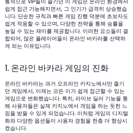
통적으로 VIP들이 즐기던 이 게임은 온라인 환경에서
쉽게 접근 가능해지면서, 그 인기가 급격히 상승했습
니다. 단순한 규칙과 빠른 게임 진행 덕분에 초보자도
쉽게 적응할 수 있으며, 다양한 전략을 통해 승률을
높일 수 있는 재미를 제공합니다. 이러한 요소들이 결
합되어, 많은 플레이어들이 온라인 바카라를 선택하
게 되는 이유입니다.
1. 온라인 바카라 게임의 진화
온라인 바카라는 과거 오프라인 카지노에서만 즐기
던 게임에서, 이제는 모든 이가 쉽게 접근할 수 있는
게임으로 변화했습니다. 특히, 라이브 딜러 기능을 통
해 사용자들은 실제 카지노에서 게임을 하는 듯한 느
낌을 받을 수 있게 되었습니다. 이처럼 게임의 디지털
화와 다양한 옵션들이 사용자 경험을 한층 더 향상시
켰습니다.