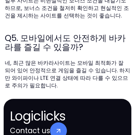
일부 사이트는 비현실적인 보너스 조건을 내걸기도
하므로, 보너스 조건을 철저히 확인하고 현실적인 조
건을 제시하는 사이트를 선택하는 것이 좋습니다.
Q5. 모바일에서도 안전하게 바카
라를 즐길 수 있을까?
네, 최근 많은 바카라사이트는 모바일 최적화가 잘
되어 있어 안정적으로 게임을 즐길 수 있습니다. 하지
만 와이파이나 LTE 연결 상태에 따라 다를 수 있으므
로 주의가 필요합니다.
Logiclicks
Contact us