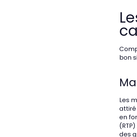
Le
ca
Compa
bon s
Ma
Les m
attir
en fo
(RTP)
des g