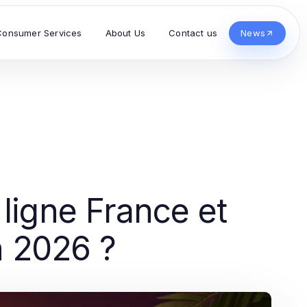
Consumer Services
About Us
Contact us
News
 ligne France et
n 2026 ?