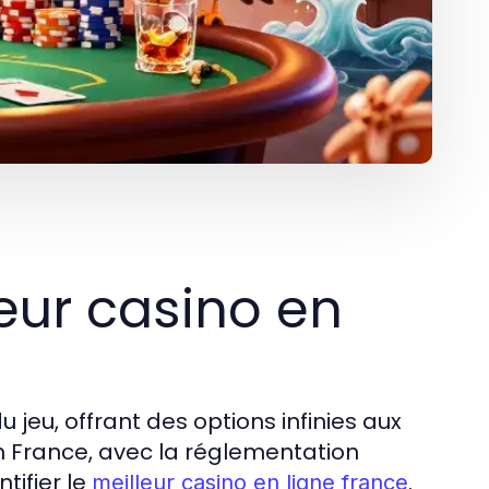
eur casino en
 jeu, offrant des options infinies aux
n France, avec la réglementation
tifier le
.
meilleur casino en ligne france