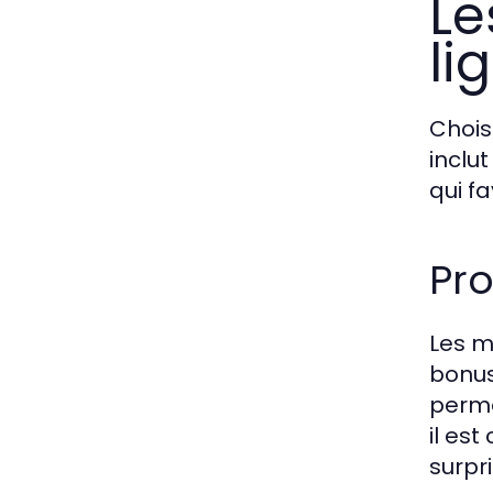
Le
li
Chois
inclut
qui f
Pro
Les m
bonus
perme
il es
surpr