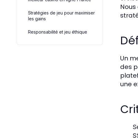
Nous a
Stratégies de jeu pour maximiser
strat
les gains
Responsabilité et jeu éthique
Déf
Un mei
des p
plate
une e
Cri
S
S