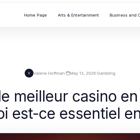
Home Page
Arts & Entertainment
Business and 
Valerie Hoffman
·
May 13, 2026
·
Gambling
V
e meilleur casino en
i est-ce essentiel e