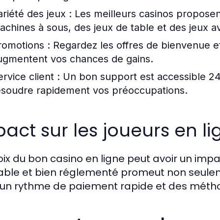
ariété des jeux :
Les meilleurs casinos proposen
achines à sous, des jeux de table et des jeux a
romotions :
Regardez les offres de bienvenue et
ugmentent vos chances de gains.
rvice client :
Un bon support est accessible 24
ésoudre rapidement vos préoccupations.
act sur les joueurs en li
ix du bon casino en ligne peut avoir un impact
fiable et bien réglementé promeut non seule
 un rythme de paiement rapide et des méthod