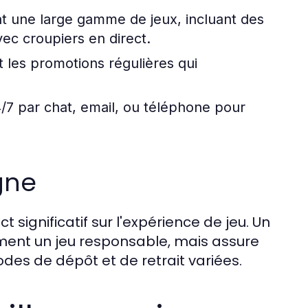
t une large gamme de jeux, incluant des
vec croupiers en direct.
 les promotions régulières qui
/7 par chat, email, ou téléphone pour
gne
 significatif sur l'expérience de jeu. Un
ment un jeu responsable, mais assure
es de dépôt et de retrait variées.