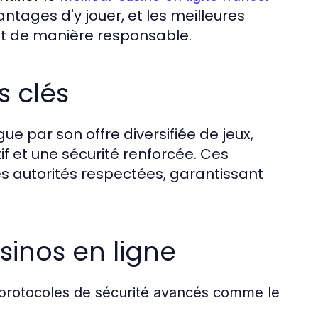
vantages d'y jouer, et les meilleures
nt de manière responsable.
s clés
gue par son offre diversifiée de jeux,
if et une sécurité renforcée. Ces
s autorités respectées, garantissant
sinos en ligne
 protocoles de sécurité avancés comme le