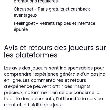
promotions régulières
Circusbet - Paris gratuits et cashback
avantageux
Feelingbet - Retraits rapides et interface
épurée
Avis et retours des joueurs sur
les plateformes
Les avis des joueurs sont indispensables pour
comprendre l'expérience générale d'un casino
en ligne. Les commentaires et retours
d’expérience peuvent offrir des insights
précieux, notamment en ce qui concerne la
fiabilité des paiements, l’efficacité du service
client et la fluidité des jeux.