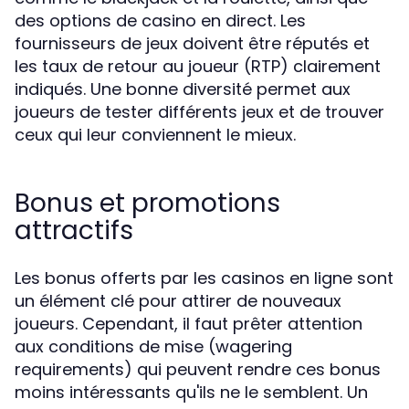
des options de casino en direct. Les
fournisseurs de jeux doivent être réputés et
les taux de retour au joueur (RTP) clairement
indiqués. Une bonne diversité permet aux
joueurs de tester différents jeux et de trouver
ceux qui leur conviennent le mieux.
Bonus et promotions
attractifs
Les bonus offerts par les casinos en ligne sont
un élément clé pour attirer de nouveaux
joueurs. Cependant, il faut prêter attention
aux conditions de mise (wagering
requirements) qui peuvent rendre ces bonus
moins intéressants qu'ils ne le semblent. Un