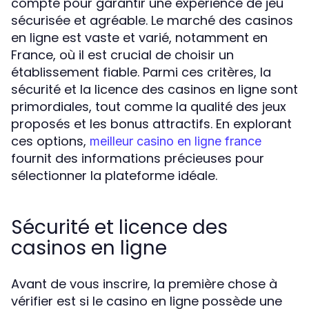
compte pour garantir une expérience de jeu
sécurisée et agréable. Le marché des casinos
en ligne est vaste et varié, notamment en
France, où il est crucial de choisir un
établissement fiable. Parmi ces critères, la
sécurité et la licence des casinos en ligne sont
primordiales, tout comme la qualité des jeux
proposés et les bonus attractifs. En explorant
ces options,
meilleur casino en ligne france
fournit des informations précieuses pour
sélectionner la plateforme idéale.
Sécurité et licence des
casinos en ligne
Avant de vous inscrire, la première chose à
vérifier est si le casino en ligne possède une