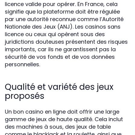
licence valide pour opérer. En France, cela
signifie que la plateforme doit être régulée
par une autorité reconnue comme l’Autorité
Nationale des Jeux (ANJ). Les casinos sans
licence ou ceux qui opèrent sous des
juridictions douteuses présentent des risques
importants, car ils ne garantissent pas la
sécurité de vos fonds et de vos données
personnelles.
Qualité et variété des jeux
proposés
Un bon casino en ligne doit offrir une large
gamme de jeux de haute qualité. Cela inclut
des machines à sous, des jeux de table
comme le blackjack et la roulette, ainsi que