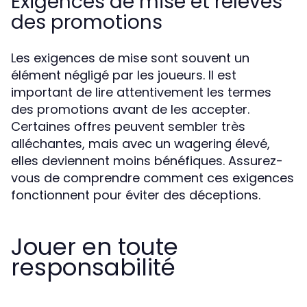
Exigences de mise et relevés
des promotions
Les exigences de mise sont souvent un
élément négligé par les joueurs. Il est
important de lire attentivement les termes
des promotions avant de les accepter.
Certaines offres peuvent sembler très
alléchantes, mais avec un wagering élevé,
elles deviennent moins bénéfiques. Assurez-
vous de comprendre comment ces exigences
fonctionnent pour éviter des déceptions.
Jouer en toute
responsabilité